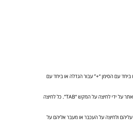
ל אחד מכפתורי ה- “CTRL” ביחד עם גלגלת העכבר או ביחד עם הסימן “+” עבור הגדלה או ביחד עם
● גולשים אשר אין ברשותן עכבר או שאשאינם ינן יכולים לעשות שימוש בעכבר יכולים להפעיל את התכונות המצויות באתר על ידי לחיצה על המקש “TAB”. כל לחיצה
 עליהם ולחיצה על העכבר או מעבר אליהם על