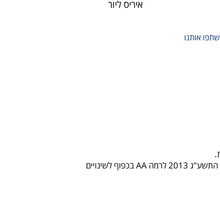
איריס ליור
שתפו אותנו
.
התאמת הנגישות שלנו בוצעה בהתאם לתקנה 35 בתקנות שוויון זכויות לאנשים עם מוגבלות (התאמות נגישות לשירות) התשע"ג 2013 לרמה AA בכפוף לשינויים