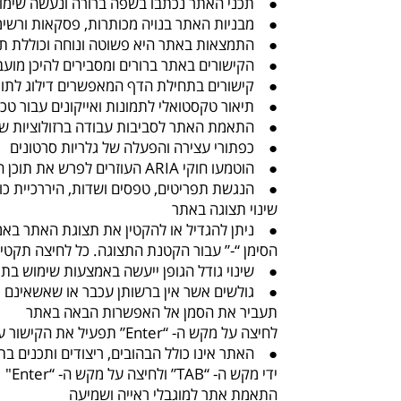
● תכני האתר נכתבו בשפה ברורה ונעשה שימוש
● מבניות האתר בנויה מכותרות, פסקאות ורשימ
● התמצאות באתר היא פשוטה ונוחה וכוללת תפרי
● הקישורים באתר ברורים ומסבירים להיכן מועב
● קישורים בתחילת הדף המאפשרים דילוג לתוכ
● תיאור טקסטואלי לתמונות ואייקונים עבור טכנו
● התאמת האתר לסביבות עבודה ברזולוציות שונ
● כפתורי עצירה והפעלה של גלריות סרטונים
● הוטמעו חוקי ARIA העוזרים לפרש את תוכן האתר בצורה מדויקת וטובה יותר
● הנגשת תפריטים, טפסים ושדות, היררכיית כותר
שינוי תצוגה באתר
הסימן “-” עבור הקטנת התצוגה. כל לחיצה תקטין א
● שינוי גודל הגופן ייעשה באמצעות שימוש בתפ
תעביר את הסמן אל האפשרות הבאה באתר
לחיצה על מקש ה- “Enter” תפעיל את הקישור עליו נמצא הסמן
● האתר אינו כולל הבהובים, ריצודים ותכנים ב
ידי מקש ה- “TAB” ולחיצה על מקש ה- “Enter"
התאמת אתר למוגבלי ראייה ושמיעה