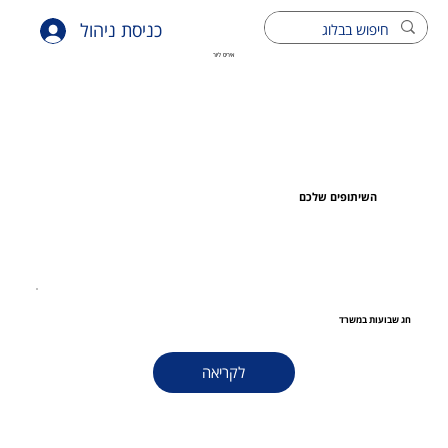
כניסת ניהול
איריס ליור
השיתופים שלכם
חג שבועות במשרד
לקריאה