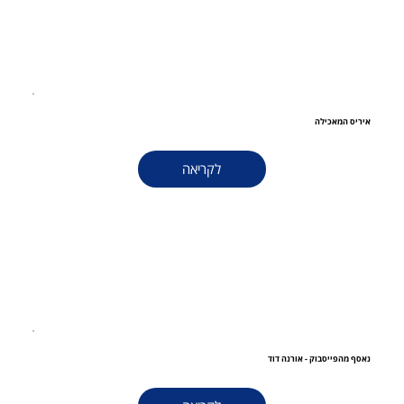
איריס המאכילה
לקריאה
נאסף מהפייסבוק - אורנה דוד