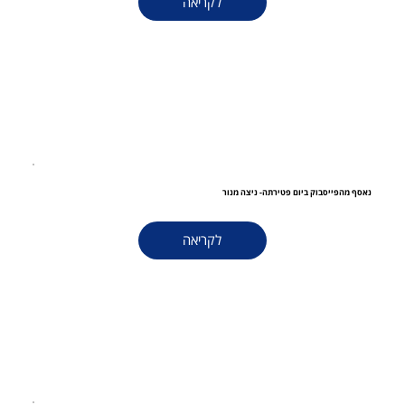
לקריאה
נאסף מהפייסבוק ביום פטירתה- ניצה מנור
לקריאה