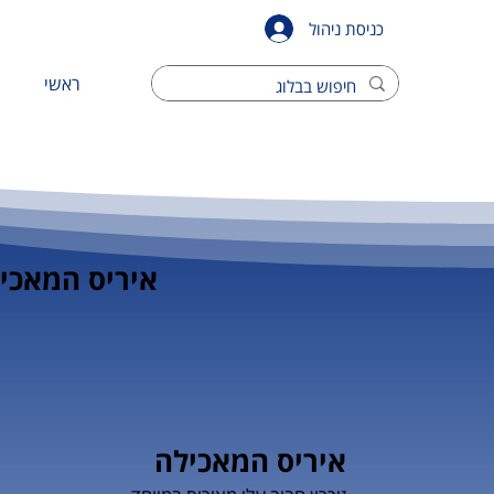
כניסת ניהול
ראשי
איריס המאכי
איריס המאכילה