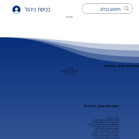
כניסת ניהול
איריס ליור
אסף מהפייסבוק - אורנה דוד
אורנה דוד
הקשר שלך לאדם שנפטר
9 בפבר׳ 2024
נאסף מהפייסבוק - אורנה דוד
ציפור / נעם חורב
לפעמים, כשהעניינים קצת מסתבכים
הכאב נפרש לרגליי שטיחים-שטיחים
כשהמציאות העקשנית לא עושה לי הנחה
ושער הדמעות שלי נפתח שוב לרווחה -
במקום להתרסק, להימחק ולשקוע
אני מרכיב זוג כנפיים ועף לי גבוה
כי מעיניה של ציפור, למעלה, אי שם
הכאב הזה נראה כמו טיפה קטנה בים
ופתאום הכול הופך להיות יותר ברור