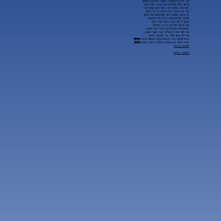
אני מבין שהתקופה הזאת היא פרק בסיפור
ובתוך חיים שלמים עם עתיד, הווה, עבר -
היא כולה פסיק זעיר, היא כלום ושום דבר
וכל מה שכבד עליי נראה כל כך רחוק
רק יבשת עצובה מול אוקיינוסים של צחוק
אלוהי הפרופורציות נגלה אליי פתאום
ונותן לי את הכוח לנצח את היום
אני נוחת לאדמה ברגע האחרון
השטיחים מגולגלים בחזרה אל הארון
ואז מסיר את הכנפיים מגבי, ושוב נשבע -
אני לא עצוב יותר, עד הפעם הבאה.
אי אי אירוס כמה געגועים,שיר שמאוד אהבנו📷📷
זיכרו תמיד גם ציפורים יכולות להיות עצובות📷📷
Iris Li Liver
לפוסט המקורי